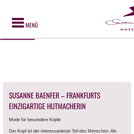
Diese Webseite verwendet Cookies. Cookies werden zur
Benutzerführung und Webanalyse verwendet und helfen dabei, diese
Webseite zu verbessern. Durch die weitere Nutzung dieser
Webseite erklären Sie sich mit unserer Cookie-Police einverstanden.
MENÜ
SUSANNE BAENFER – FRANKFURTS
EINZIGARTIGE HUTMACHERIN
Mode für besondere Köpfe
Der Kopf ist der interessanteste Teil des Menschen. Als